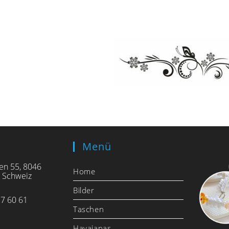
Menü
en 55, 8046
Home
, Schweiz
Bilder
7 60 61
Taschen
Havaianas