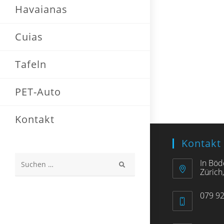
Havaianas
Cuias
Tafeln
PET-Auto
Kontakt
Kontakt
In Böd
Diese
Zürich
Website
079 92
durchsuchen