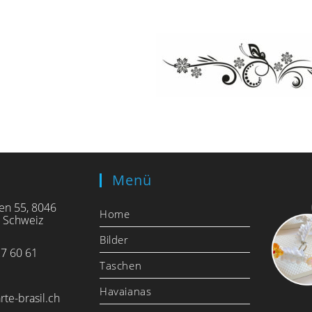
Menü
en 55, 8046
Home
, Schweiz
Bilder
7 60 61
Taschen
Havaianas
rte-brasil.ch