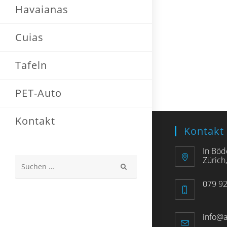
Havaianas
Cuias
Tafeln
PET-Auto
Kontakt
Kontakt
In Böd
Zürich
Diese
079 92
Website
durchsuchen
info@a